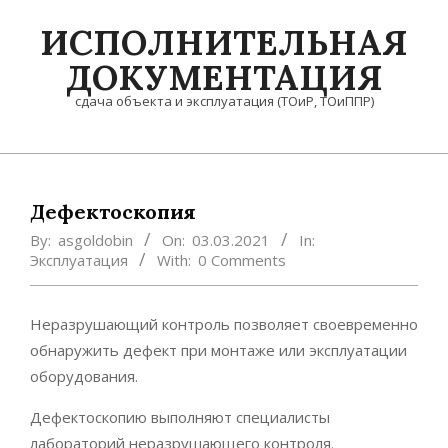
Skip
ИСПОЛНИТЕЛЬНАЯ
to
content
ДОКУМЕНТАЦИЯ
сдача объекта и эксплуатация (ТОиР, ТОиППР)
Primary
Navigation
Menu
Дефектоскопия
By:
asgoldobin
On:
03.03.2021
In:
Эксплуатация
With:
0 Comments
Неразрушающий контроль позволяет своевременно
обнаружить дефект при монтаже или эксплуатации
оборудования.
Дефектоскопию выполняют специалисты
лабораторий неразрушающего контроля.