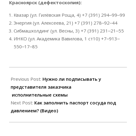
Красноярск (дефектоскопия):
Квазар (ул. Гилёвская Роща, 4)
+7 (391) 294‒99‒99
Энергия (ул.
​Алексеева, 21
)
+7 (391) 278‒92‒44
Сибмашхолдинг (ул. Весны, 3​) +7 (391) 231‒21‒55
ИНКО (ул. ​Академика Вавилова, 1 ст10​)
+7‒913‒
550‒17‒85
2021-
03-
Previous Post:
Нужно ли подписывать у
03
представителя заказчика
исполнительные схемы
Next Post:
Как заполнить паспорт сосуда под
давлением? (Видео)