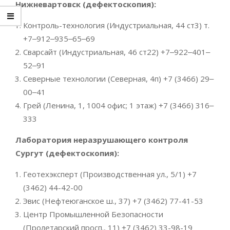
Нижневартовск (дефектоскопия):
Контроль-технология (​Индустриальная, 44 ст3) т.
+7‒912‒935‒65‒69
Сварсайт (Индустриальная, 46 ст22)
+7‒922‒401‒
52‒91
Северные технологии (Северная, 4п)
+7 (3466) 29‒
00‒41
Грей (
Ленина, 1,
​1004 офис; 1 этаж
)
+7 (3466) 316‒
333
Лаборатория неразрушающего контроля
Сургут (дефектоскопия):
Геотехэксперт (Производственная ул., 5/1) +7
(3462) 44-42-00
Эвис (Нефтеюганское ш., 37) +7 (3462) 77-41-53
Центр Промышленной Безопасности
(Пролетарский просп., 11) +7 (3462) 33-98-19