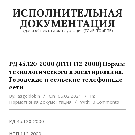
Skip
ИСПОЛНИТЕЛЬНАЯ
to
content
ДОКУМЕНТАЦИЯ
сдача объекта и эксплуатация (ТОиР, ТОиППР)
Primary
Navigation
Menu
РД 45.120-2000 (НТП 112-2000) Нормы
технологического проектирования.
Городские и сельские телефонные
сети
By:
asgoldobin
On:
05.02.2021
In:
Нормативная документация
With:
0 Comments
РД 45.120-2000
НТП 112-2000