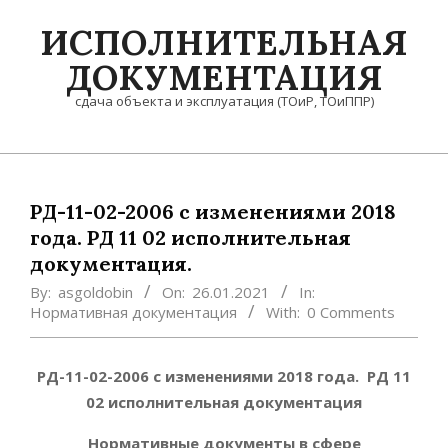
Skip
ИСПОЛНИТЕЛЬНАЯ
to
content
ДОКУМЕНТАЦИЯ
сдача объекта и эксплуатация (ТОиР, ТОиППР)
Primary
Navigation
Menu
РД-11-02-2006 с изменениями 2018
года. РД 11 02 исполнительная
документация.
By:
asgoldobin
On:
26.01.2021
In:
Нормативная документация
With:
0 Comments
РД-11-02-2006 с изменениями 2018 года. РД 11
02 исполнительная документация
Нормативные документы в сфере