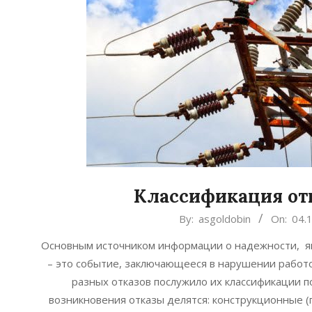
Классификация от
2021-
By:
asgoldobin
On:
04.
11-
Основным источником информации о надежности, явл
04
– это событие, заключающееся в нарушении работо
разных отказов послужило их классификации п
возникновения отказы делятся: конструкционные (