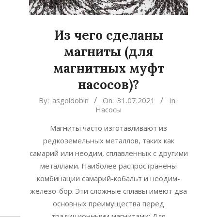
Из чего сделаны
магниты (для
магнитных муфт
насосов)?
2021-
By:
asgoldobin
On:
31.07.2021
In:
Насосы
07-
31
Магниты часто изготавливают из
редкоземельных металлов, таких как
самарий или неодим, сплавленных с другими
металлами. Наиболее распространены
комбинации самарий-кобальт и неодим-
железо-бор. Эти сложные сплавы имеют два
основных преимущества перед
традиционными магнитами: Для