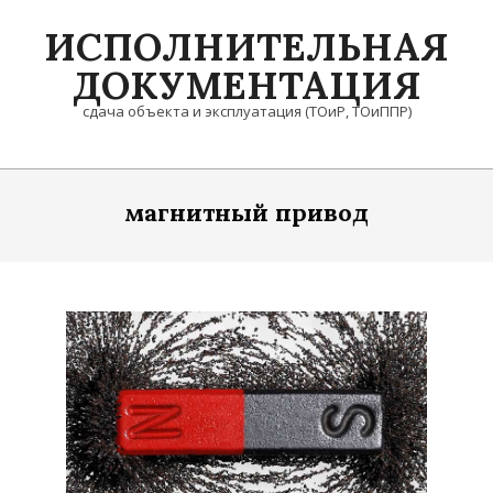
Skip
ИСПОЛНИТЕЛЬНАЯ
to
content
ДОКУМЕНТАЦИЯ
сдача объекта и эксплуатация (ТОиР, ТОиППР)
Primary
Navigation
магнитный привод
Menu