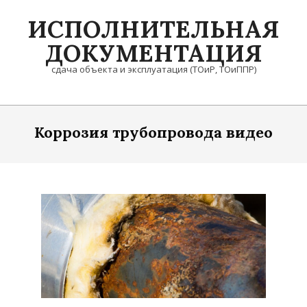
Skip
ИСПОЛНИТЕЛЬНАЯ
to
content
ДОКУМЕНТАЦИЯ
сдача объекта и эксплуатация (ТОиР, ТОиППР)
Primary
Navigation
Коррозия трубопровода видео
Menu